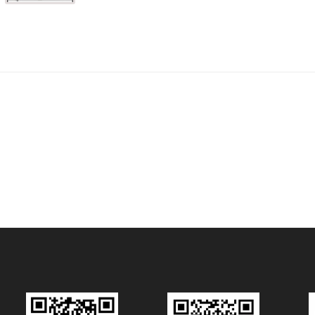
联系我们
地址：西安市锦业路锦业时代A1座-2910室