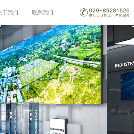
关于我们
联系我们