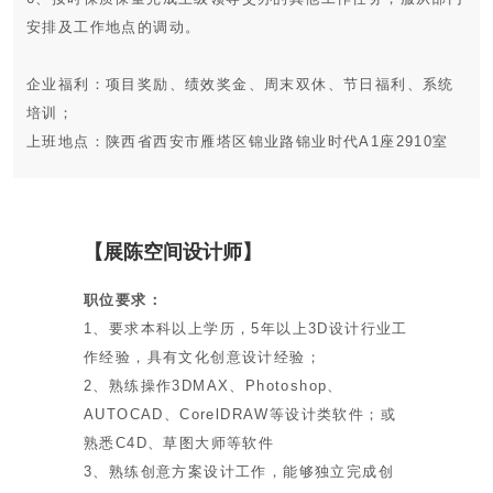
安排及工作地点的调动。
企业福利：项目奖励、绩效奖金、周末双休、节日福利、系统
培训；
上班地点：陕西省西安市雁塔区锦业路锦业时代A1座2910室
【展陈空间设计师】
职位要求：
职位类别：工程造价
1、要求本科以上学历，5年以上3D设计行业工
经验要求：3-5年
作经验，具有文化创意设计经验；
职位性质：全职
2、熟练操作3DMAX、Photoshop、
AUTOCAD、CorelDRAW等设计类软件；或
学历要求：大专以上
熟悉C4D、草图大师等软件
薪资待遇：5千-- 7千
3、熟练创意方案设计工作，能够独立完成创