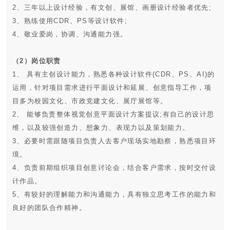
职位性质：全职
2、三年以上设计经验，有文创、展馆、画册设计经验者优先;
3、熟练使用CDR、PS等设计软件;
学历要求：本科
4、敬业爱岗，协调、沟通能力强。
薪资待遇：6千--8千
岗位要求：
（2）岗位职责
1、 具有主创设计能力，熟悉各种设计软件(CDR、PS、AI)的
运用，针对项目需求进行平面设计和延展、创意指导工作，项
目多为校园文化、市政党建文化、展厅展馆等。
2、 能够负责整体视觉创意平面设计方案提议;有自己的设计思
维，以及较强创造力、想象力、表现力以及策划能力。
3、必要时需跟随项目负责人去客户现场实地勘察，熟悉项目环
境。
4、负责前期组织项目创意讨论会，结合客户需求，按时交付设
计作品。
5、有较好的理解能力和沟通能力，具有独立思考工作的能力和
良好的团队合作精神。