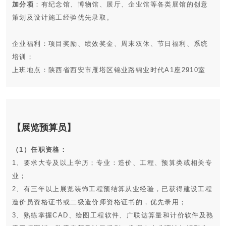
加分项
：有纪念馆、博物馆、展厅、企业馆等各类展馆的创意
策划及设计施工经验优先录取。
企业福利：项目奖励、绩效奖金、周末双休、节日福利、系统
培训；
上班地点：陕西省西安市雁塔区锦业路锦业时代A1座2910室
【展览预算员】
（1）任职资格：
职位类别：工程造价
1、要求大专及以上学历；专业：造价、工程、预算类或相关专
经验要求：3-5年
业；
职位性质：全职
2、有三年以上展览装饰工程预结算从业经验，已获得建设工程
造价员资格证书或二级造价师资格证书的，优先录用；
学历要求：大专以上
3、熟练掌握CAD、绘图工程软件、广联达算量和计价软件及熟
薪资待遇：5千-- 7千